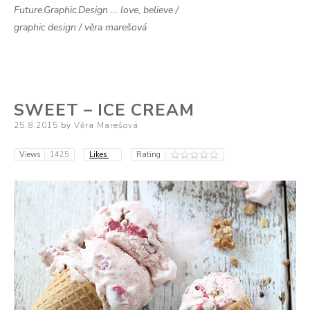
Future.Graphic.Design … love, believe /
graphic design / věra marešová
SWEET – ICE CREAM
Posted
25.8.2015
by
Věra Marešová
on
Views
1425
Likes
Rating