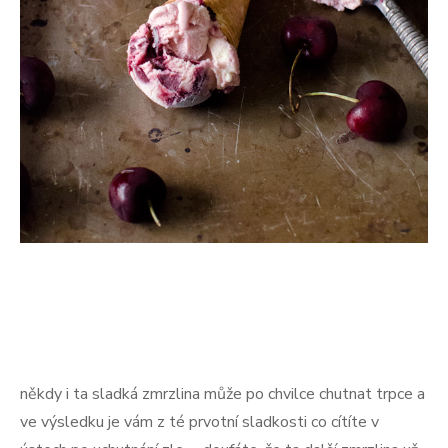
někdy i ta sladká zmrzlina může po chvilce chutnat trpce a
ve výsledku je vám z té prvotní sladkosti co cítíte v