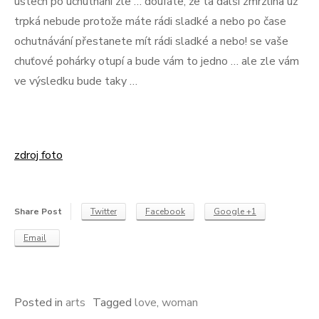
ústech po uchutnání zle … doufáte, že ta další zmrzlina už
trpká nebude protože máte rádi sladké a nebo po čase
ochutnávání přestanete mít rádi sladké a nebo! se vaše
chuťové pohárky otupí a bude vám to jedno … ale zle vám
ve výsledku bude taky …
zdroj foto
Share Post
Twitter
Facebook
Google +1
Email
Posted in
arts
Tagged
love
,
woman