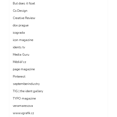
But does it float
Co.Design
Creative Review
dox prague
icograda
icon magazine
idents tv
Media Guru
Médiář.cz
page magazine
Pinterest
septemberindustry
TIG | the ident gallery
TYPO magazine
veramaresova
www.vgrafik.cz