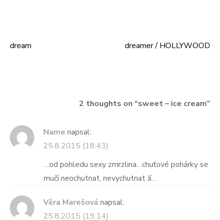
dream
dreamer / HOLLYWOOD
Navigace
pro
příspěvek
2 thoughts on “
sweet – ice cream
”
Name
napsal:
25.8.2015 (18:43)
…od pohledu sexy zmrzlina…chuťové pohárky se
mučí neochutnat, nevychutnat Jí…
Věra Marešová
napsal:
25.8.2015 (19:14)