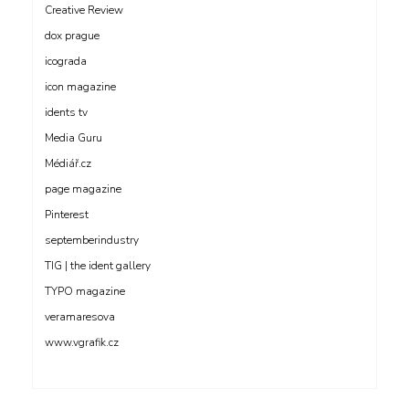
Creative Review
dox prague
icograda
icon magazine
idents tv
Media Guru
Médiář.cz
page magazine
Pinterest
septemberindustry
TIG | the ident gallery
TYPO magazine
veramaresova
www.vgrafik.cz