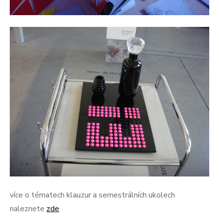
více o tématech klauzur a semestrálních ukolech
naleznete
zde