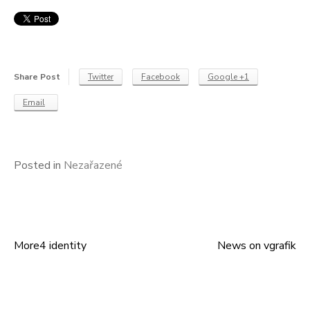
Share Post
Twitter
Facebook
Google +1
Email
Posted in
Nezařazené
More4 identity
News on vgrafik
Navigace
pro