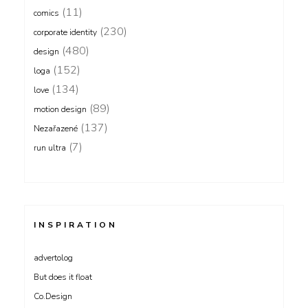
(11)
comics
(230)
corporate identity
(480)
design
(152)
loga
(134)
love
(89)
motion design
(137)
Nezařazené
(7)
run ultra
INSPIRATION
advertolog
But does it float
Co.Design