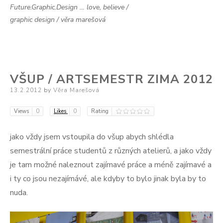
Future.Graphic.Design … love, believe /
graphic design / věra marešová
VŠUP / ARTSEMESTR ZIMA 2012
Posted
13.2.2012
by
Věra Marešová
on
Views
0
Likes
0
Rating
jako vždy jsem vstoupila do všup abych shlédla
semestrální práce studentů z různých atelierů, a jako vždy
je tam možné naleznout zajímavé práce a méně zajímavé a
i ty co jsou nezajímávé, ale kdyby to bylo jinak byla by to
nuda.