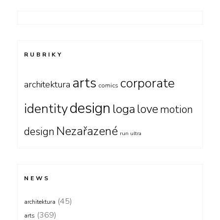
RUBRIKY
arts
corporate
architektura
comics
design
identity
loga
love
motion
Nezařazené
design
run ultra
NEWS
(45)
architektura
(369)
arts