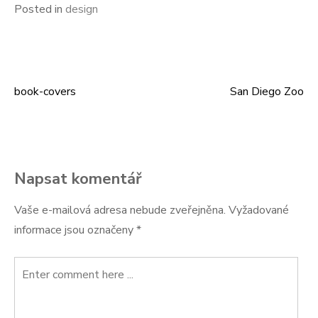
Posted in
design
book-covers
San Diego Zoo
Navigace
pro
příspěvek
Napsat komentář
Vaše e-mailová adresa nebude zveřejněna.
Vyžadované
informace jsou označeny
*