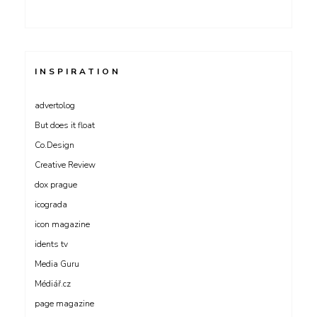
INSPIRATION
advertolog
But does it float
Co.Design
Creative Review
dox prague
icograda
icon magazine
idents tv
Media Guru
Médiář.cz
page magazine