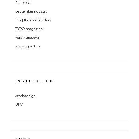
Pinterest
septemberindustry
TIG | the ident gallery
TYPO magazine
veramaresova
www.vgrafik.cz
INSTITUTION
czechdesign
UPV