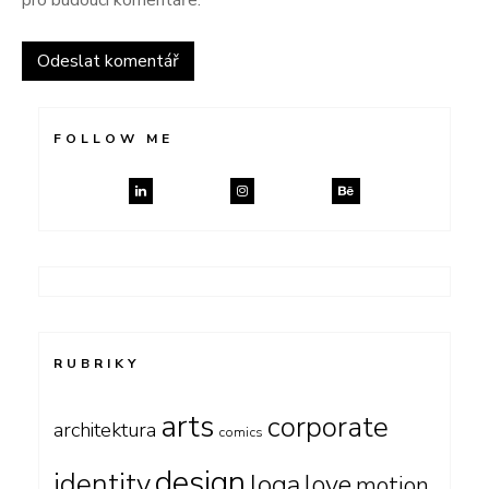
FOLLOW ME
RUBRIKY
arts
corporate
architektura
comics
design
identity
loga
love
motion