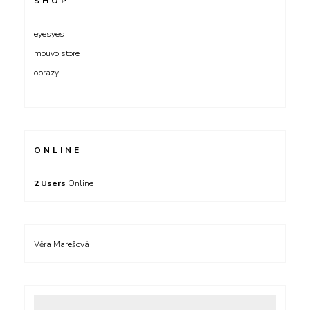
SHOP
eyesyes
mouvo store
obrazy
ONLINE
2 Users
Online
Věra Marešová