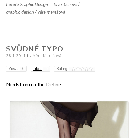
Future.Graphic.Design … love, believe /
graphic design / věra marešová
SVŮDNÉ TYPO
Posted
28.1.2011
by
Věra Marešová
on
Views
0
Likes
0
Rating
Nordstrom na the Dieline