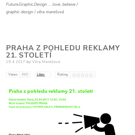
Future.Graphic.Design … love, believe /
graphic design / věra marešová
PRAHA Z POHLEDU REKLAMY
21. STOLETÍ
Posted
19.4.2017
by
Věra Marešová
on
Views
940
Likes
Rating