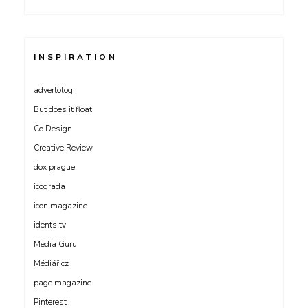
INSPIRATION
advertolog
But does it float
Co.Design
Creative Review
dox prague
icograda
icon magazine
idents tv
Media Guru
Médiář.cz
page magazine
Pinterest