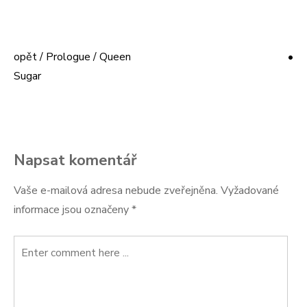
opět / Prologue / Queen
•
Navigace
Sugar
pro
příspěvek
Napsat komentář
Vaše e-mailová adresa nebude zveřejněna.
Vyžadované
informace jsou označeny
*