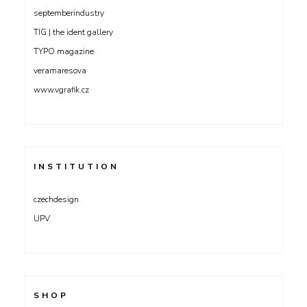
septemberindustry
TIG | the ident gallery
TYPO magazine
veramaresova
www.vgrafik.cz
INSTITUTION
czechdesign
UPV
SHOP