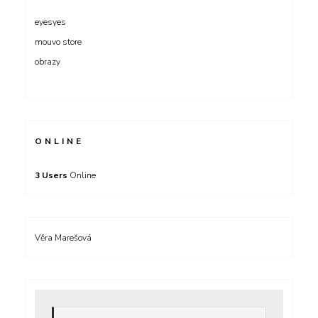
eyesyes
mouvo store
obrazy
ONLINE
3 Users
Online
Věra Marešová