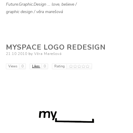
Future.Graphic.Design … love, believe /
graphic design / věra marešová
MYSPACE LOGO REDESIGN
Posted
21.10.2010
by
Věra Marešová
on
Views
0
Likes
0
Rating