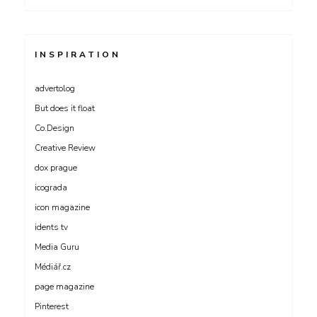
INSPIRATION
advertolog
But does it float
Co.Design
Creative Review
dox prague
icograda
icon magazine
idents tv
Media Guru
Médiář.cz
page magazine
Pinterest