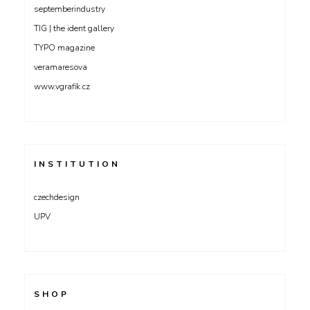
septemberindustry
TIG | the ident gallery
TYPO magazine
veramaresova
www.vgrafik.cz
INSTITUTION
czechdesign
UPV
SHOP