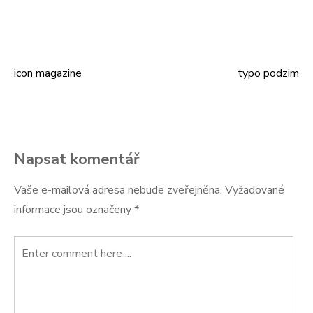
icon magazine
typo podzim
Navigace
pro
příspěvek
Napsat komentář
Vaše e-mailová adresa nebude zveřejněna.
Vyžadované
informace jsou označeny
*