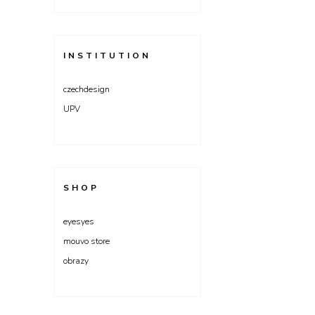
INSTITUTION
czechdesign
UPV
SHOP
eyesyes
mouvo store
obrazy