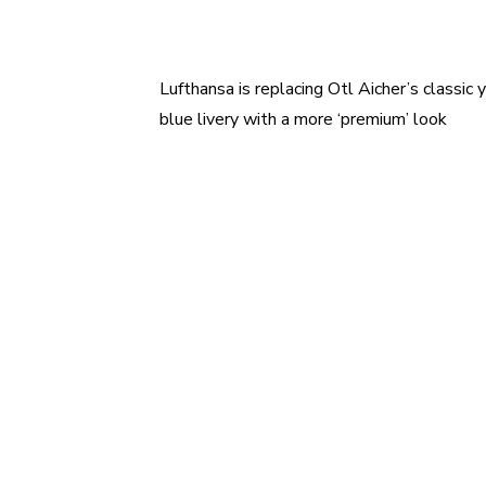
Lufthansa is replacing Otl Aicher’s classic
Navigace
blue livery with a more ‘premium’ look
pro
příspěvek