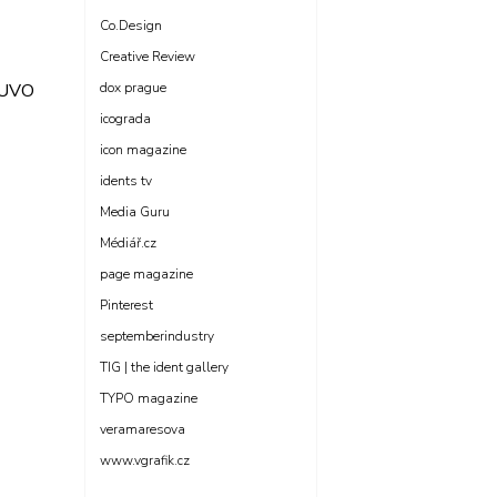
Co.Design
Creative Review
dox prague
UVO
icograda
icon magazine
idents tv
Media Guru
Médiář.cz
page magazine
Pinterest
septemberindustry
TIG | the ident gallery
TYPO magazine
veramaresova
www.vgrafik.cz