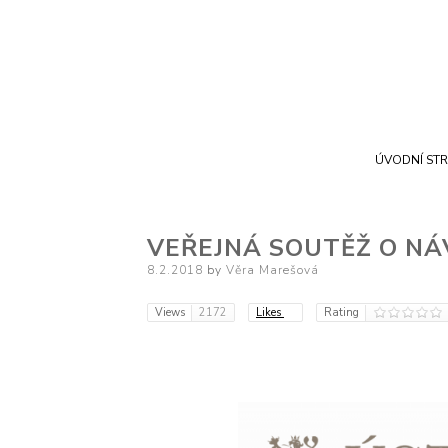
ÚVODNÍ ST
VEŘEJNÁ SOUTĚŽ O N
Posted
8.2.2018
by
Věra Marešová
on
Views
2172
Likes
Rating