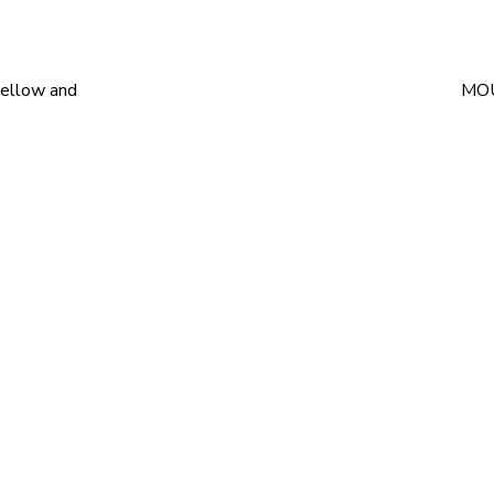
 yellow and
MO