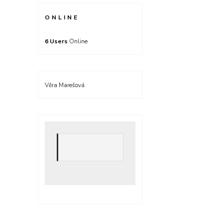
ONLINE
6 Users
Online
Věra Marešová