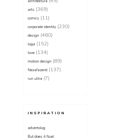
(45)
architektura
(369)
arts
(11)
comics
(230)
corporate identity
(480)
design
(152)
loga
(134)
love
(89)
motion design
(137)
Nezařazené
(7)
run ultra
INSPIRATION
advertolog
But does it float