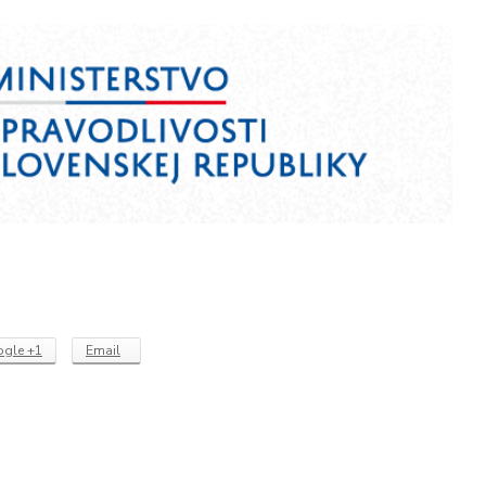
gle +1
Email