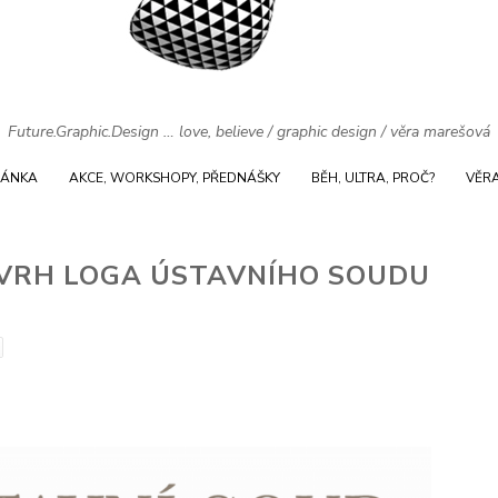
Future.Graphic.Design … love, believe / graphic design / věra marešová
RÁNKA
AKCE, WORKSHOPY, PŘEDNÁŠKY
BĚH, ULTRA, PROČ?
VĚR
ÁVRH LOGA ÚSTAVNÍHO SOUDU