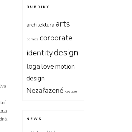
RUBRIKY
arts
architektura
corporate
comics
design
identity
loga
love
motion
design
lva
Nezařazené
run ultra
lní
o a
dná,
NEWS