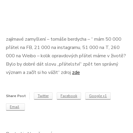
zajímavé zamyšlení – tomáše berdycha – “ mám 50 000
přátel na FB, 21 000 na instagramu, 51 000 na T, 260
000 na Weibo – kolik opravdových přátel máme v životě?
Bylo by dobré dát slovu „přátelství“ zpět ten správný
význam a začít si ho vážit“ zdroj
zde
Share Post
Twitter
Facebook
Google +1
Email