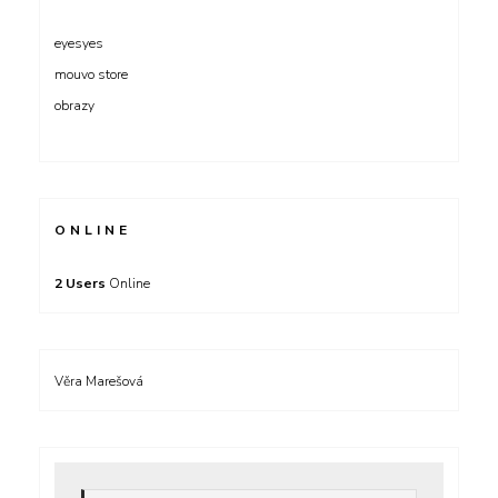
eyesyes
mouvo store
obrazy
ONLINE
2 Users
Online
Věra Marešová