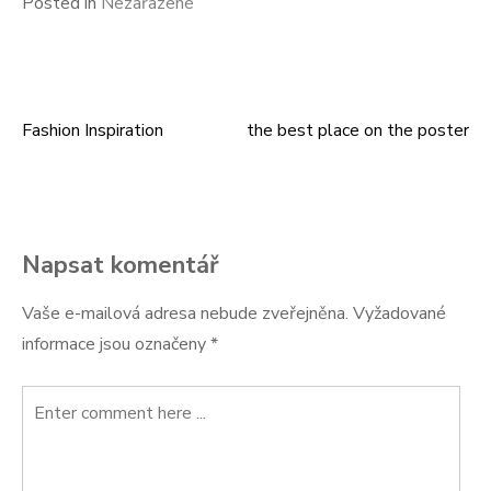
Posted in
Nezařazené
Fashion Inspiration
the best place on the poster
Navigace
pro
příspěvek
Napsat komentář
Vaše e-mailová adresa nebude zveřejněna.
Vyžadované
informace jsou označeny
*