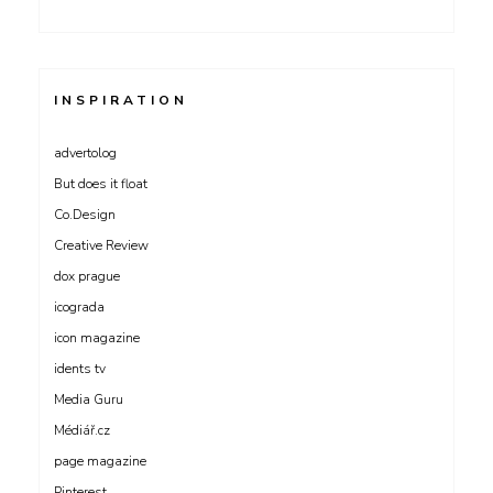
INSPIRATION
advertolog
But does it float
Co.Design
Creative Review
dox prague
icograda
icon magazine
idents tv
Media Guru
Médiář.cz
page magazine
Pinterest