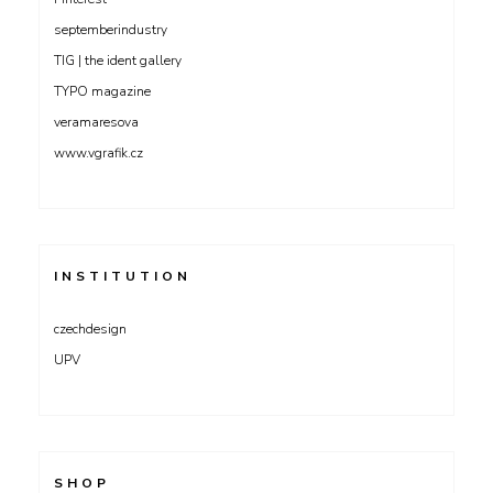
septemberindustry
TIG | the ident gallery
TYPO magazine
veramaresova
www.vgrafik.cz
INSTITUTION
czechdesign
UPV
SHOP