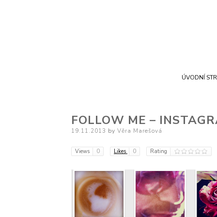
ÚVODNÍ ST
FOLLOW ME – INSTAG
Posted
19.11.2013
by
Věra Marešová
on
Views
0
Likes
0
Rating