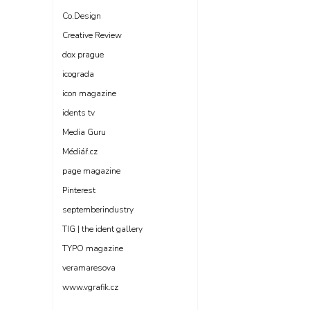
Co.Design
Creative Review
dox prague
icograda
icon magazine
idents tv
Media Guru
Médiář.cz
page magazine
Pinterest
septemberindustry
TIG | the ident gallery
TYPO magazine
veramaresova
www.vgrafik.cz