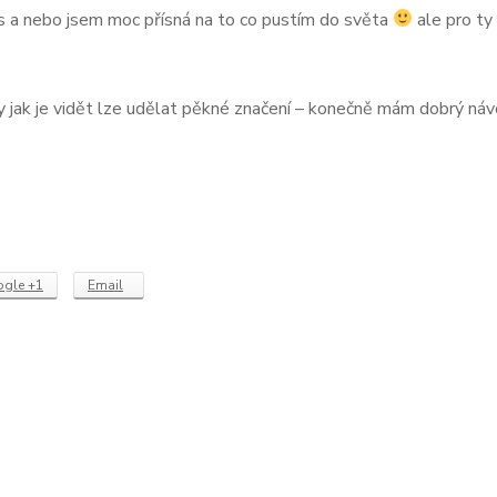
s a nebo jsem moc přísná na to co pustím do světa
ale pro ty
dy jak je vidět lze udělat pěkné značení – konečně mám dobrý ná
gle +1
Email