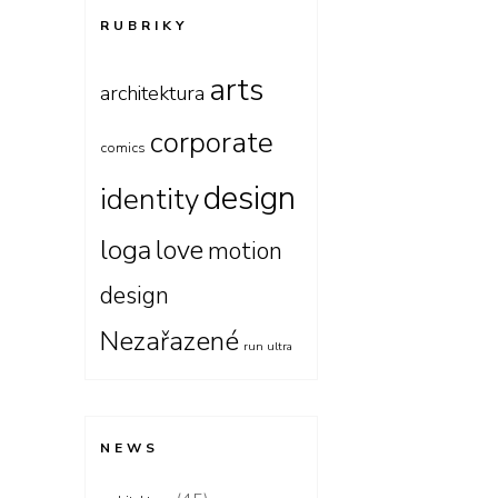
RUBRIKY
arts
architektura
corporate
comics
design
identity
loga
love
motion
design
Nezařazené
run ultra
NEWS