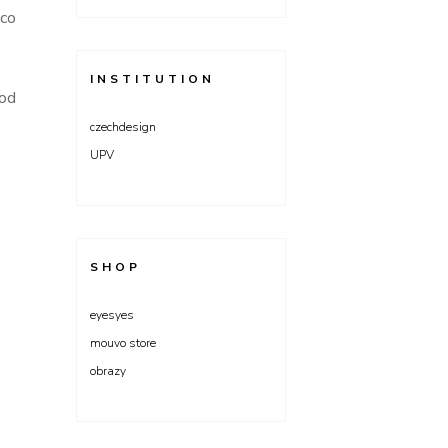
 co
INSTITUTION
vod
czechdesign
UPV
SHOP
eyesyes
mouvo store
obrazy