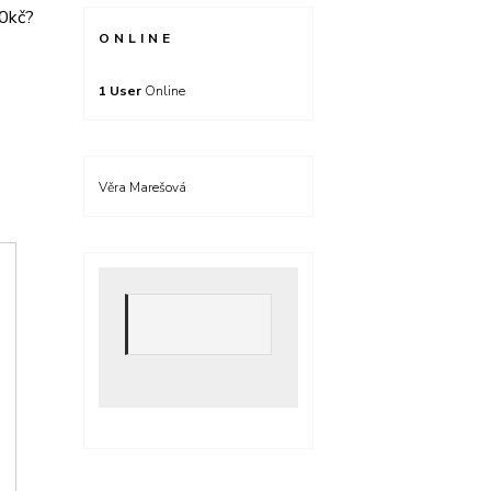
60kč?
ONLINE
1 User
Online
Věra Marešová