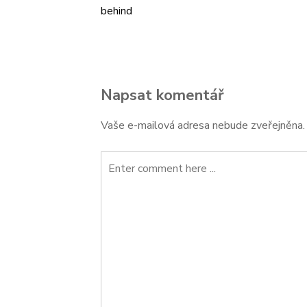
behind
Navigace
pro
příspěvek
Napsat komentář
Vaše e-mailová adresa nebude zveřejněna.