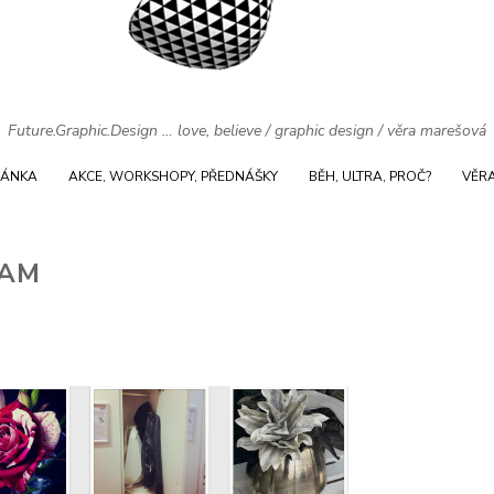
Future.Graphic.Design … love, believe / graphic design / věra marešová
RÁNKA
AKCE, WORKSHOPY, PŘEDNÁŠKY
BĚH, ULTRA, PROČ?
VĚR
RAM