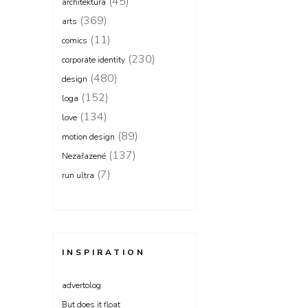
(45)
architektura
(369)
arts
(11)
comics
(230)
corporate identity
(480)
design
(152)
loga
(134)
love
(89)
motion design
(137)
Nezařazené
(7)
run ultra
INSPIRATION
advertolog
But does it float