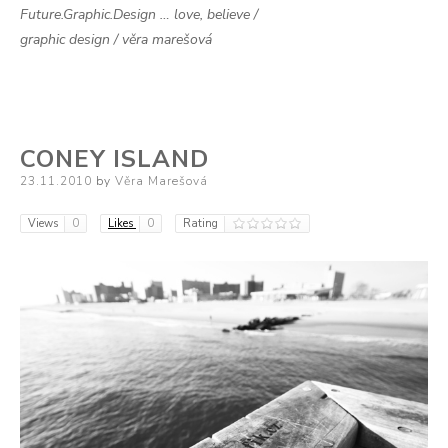
Future.Graphic.Design … love, believe /
graphic design / věra marešová
CONEY ISLAND
Posted
23.11.2010
by
Věra Marešová
on
Views
0
Likes
0
Rating