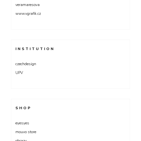
veramaresova
www.vgrafik.cz
INSTITUTION
czechdesign
UPV
SHOP
eyesyes
mouvo store
obrazy