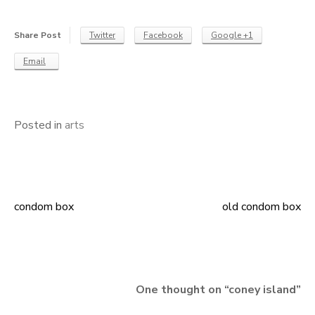
Share Post
Twitter
Facebook
Google +1
Email
Posted in
arts
condom box
old condom box
Navigace
pro
příspěvek
One thought on “
coney island
”