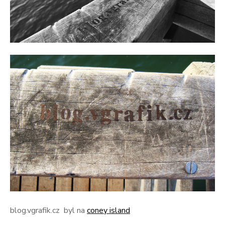
blog.vgrafik.cz byl na
coney island