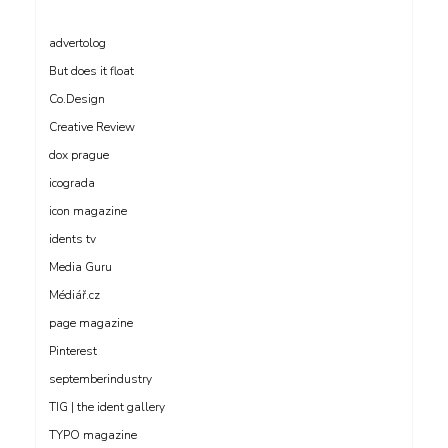
advertolog
But does it float
Co.Design
Creative Review
dox prague
icograda
icon magazine
idents tv
Media Guru
Médiář.cz
page magazine
Pinterest
septemberindustry
TIG | the ident gallery
TYPO magazine